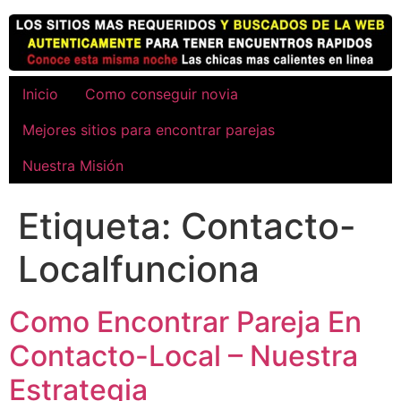
Ir
al
contenido
Inicio
Como conseguir novia
Mejores sitios para encontrar parejas
Nuestra Misión
Etiqueta:
Contacto-
Localfunciona
Como Encontrar Pareja En
Contacto-Local – Nuestra
Estrategia