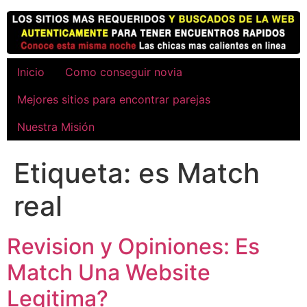
Ir
al
contenido
Inicio
Como conseguir novia
Mejores sitios para encontrar parejas
Nuestra Misión
Etiqueta:
es Match
real
Revision y Opiniones: Es
Match Una Website
Legitima?