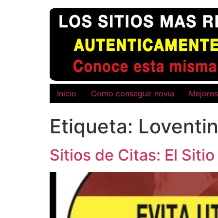
Ir
al
contenido
Inicio
Como conseguir novia
Mejores
Etiqueta:
Loventi
Sitios de Citas: El Si