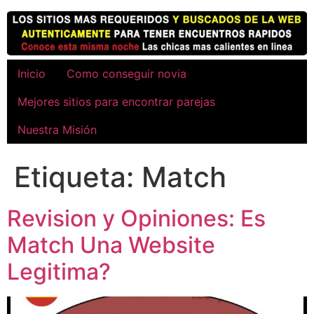
Ir
al
contenido
Inicio
Como conseguir novia
Mejores sitios para encontrar parejas
Nuestra Misión
Etiqueta:
Match
Revision y Opiniones: Es
Match Una Website
Legitima?