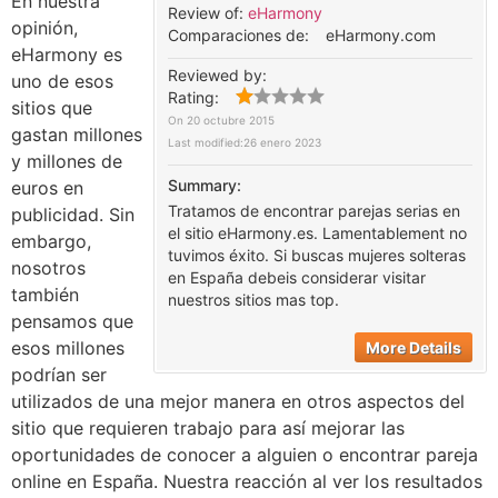
En nuestra
Review of:
eHarmony
opinión,
Comparaciones de:
eHarmony.com
eHarmony es
Reviewed by:
uno de esos
Rating:
sitios que
On
20 octubre 2015
gastan millones
Last modified:
26 enero 2023
y millones de
Summary:
euros en
Tratamos de encontrar parejas serias en
publicidad. Sin
el sitio eHarmony.es. Lamentablement no
embargo,
tuvimos éxito. Si buscas mujeres solteras
nosotros
en España debeis considerar visitar
también
nuestros sitios mas top.
pensamos que
esos millones
More Details
podrían ser
utilizados de una mejor manera en otros aspectos del
sitio que requieren trabajo para así mejorar las
oportunidades de conocer a alguien o encontrar pareja
online en España. Nuestra reacción al ver los resultados