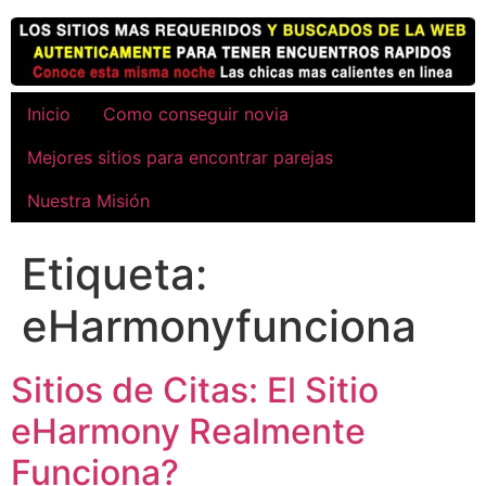
Ir
al
contenido
Inicio
Como conseguir novia
Mejores sitios para encontrar parejas
Nuestra Misión
Etiqueta:
eHarmonyfunciona
Sitios de Citas: El Sitio
eHarmony Realmente
Funciona?