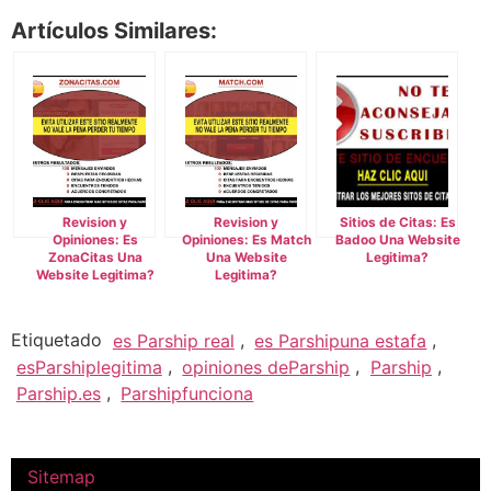
Artículos Similares:
Revision y
Revision y
Sitios de Citas: Es
Opiniones: Es
Opiniones: Es Match
Badoo Una Website
ZonaCitas Una
Una Website
Legitima?
Website Legitima?
Legitima?
Etiquetado
es Parship real
,
es Parshipuna estafa
,
esParshiplegitima
,
opiniones deParship
,
Parship
,
Parship.es
,
Parshipfunciona
Sitemap